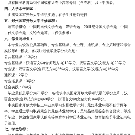
具有国民教育系列相同或相近专业高等专科（含专科）以上学历者。
四、入学水平测试：
由省级国家开放大学组织实施，在学生注册前进行。
五、郑州国家开放大学主修课程：
语言学概论、中国现当代文学专题、汉语专题、20世纪外国文学专题、中国
古代文学专题、文论专题等。（仅供参考）
六、修业与毕业：
本专业共设置公共基础课、专业基础课、专业课、通识课、专业拓展课和综合
实践等6个模块。各模块最低毕业学分依次是：
公共基础课：13学分
专业基础课：汉语言文学(含师范方向)18学分、汉语言文学(文秘方向)23学分
专业课：汉语言文学(含师范方向)25学分、汉语言文学(文秘方向)16学分
通识课：2学分
专业拓展课：3学分
综合实践：8学分
毕业最低总学分为71学分，各模块中央国家开放大学考试最低学分之和，汉
语言文学(含师范方向)为49学分，汉语言文学(文秘方向)44学分。
中央国家开放大学按三年业余学习安排教学计划，最短毕业年限不低于两年
半。学生通过学习取得规定的最低毕业总学分，思想品德经鉴定符合要求，即准
予毕业，并颁发国家承认的高等教育本科学历毕业证书。教育部给予毕业证书电
子注册。
七、学位取得：