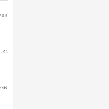
试信息
，招生
也可以