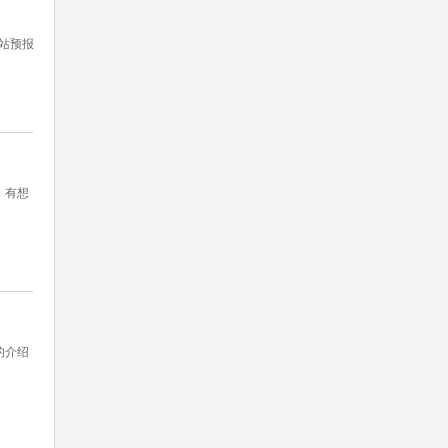
站预报
，有想
的介绍