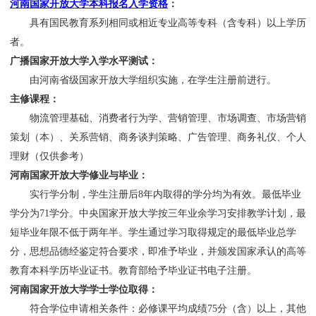
河南国家开放大学本科报名入学资格
：
具有国民教育系列相同或相近专业高等专科（含专科）以上学历
者。
广播国家开放大学入学水平测试：
由河南省级国家开放大学组织实施，在学生注册前进行。
主修课程：
物流管理基础、消费者行为学
、营销管理、市场调查、
市场营销
策划（本）、关系营销、商务谈判策略、广告管理、商务礼仪、
个人
理财
（
仅供参考）
河南国家开放大学修业与毕业：
实行学分制，学生注册后
8
年内取得的学分均为有效。
最低毕业
学分为
71学分。中央国家开放大学按三年业余学习安排教学计划，最
短毕业年限不低于两年半。学生通过学习取得规定的最低毕业总学
分，思想品德经鉴定符合要求，即准予毕业，并颁发国家承认的高等
教育本科学历毕业证书。教育部给予毕业证书电子注册。
河南国家开放大学学士学位取得：
符合学位申请相关条件：必修课平均成绩
75
分（含）以上，其他