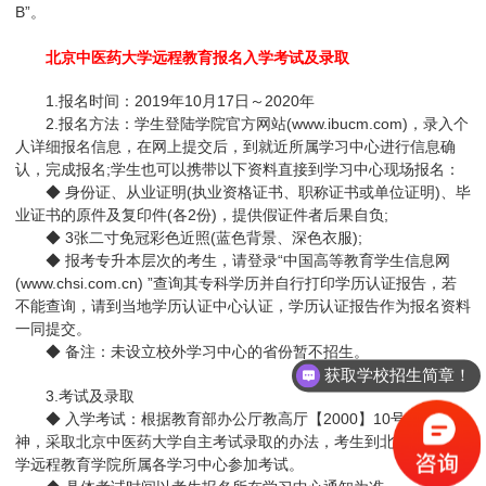
B”。
北京中医药大学远程教育报名入学考试及录取
1.报名时间：2019年10月17日～2020年
2.报名方法：学生登陆学院官方网站(www.ibucm.com)，录入个
人详细报名信息，在网上提交后，到就近所属学习中心进行信息确
认，完成报名;学生也可以携带以下资料直接到学习中心现场报名：
◆ 身份证、从业证明(执业资格证书、职称证书或单位证明)、毕
业证书的原件及复印件(各2份)，提供假证件者后果自负;
◆ 3张二寸免冠彩色近照(蓝色背景、深色衣服);
◆ 报考专升本层次的考生，请登录“中国高等教育学生信息网
(www.chsi.com.cn) ”查询其专科学历并自行打印学历认证报告，若
不能查询，请到当地学历认证中心认证，学历认证报告作为报名资料
一同提交。
◆ 备注：未设立校外学习中心的省份暂不招生。
获取学校招生简章！
获取最新报考时间流程！
3.考试及录取
◆ 入学考试：根据教育部办公厅教高厅【2000】10号文件精
神，采取北京中医药大学自主考试录取的办法，考生到北京中医药大
学远程教育学院所属各学习中心参加考试。