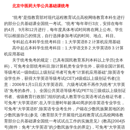
北京中医药大学公共基础课统考
“统考”是指教育部对现代远程教育试点高校网络教育本科生进行
的部分公共基础课全国统一考试。“统考”每年举行3次，安排在每年
的4月、9月和12月进行，每年度具体考试时间将在网上公布。学生
可以根据自己的情况，自行选择参加考试的时间、地点、科目。
专科起点本科学生统考科目：1.大学英语B 2.计算机应用基础
高中起点本科学生统考科目：1.大学语文B 2.大学英语B 3.计算
机应用基础
关于统考免考的规定：已具有国民教育系列本科以上学历(含本
科)，可免考全部统考科目;除计算机类专业学生外，获得全国计算机
等级考试一级B或以上级别证书者可免考“计算机应用基础”;除英语专
业学生外，获得大学英语等级考试(CET)4级或以上级别证书者(注
意：2006年1月1日后大学英语四、六级考试将不再作为统考“大学英
语”免考的条件。)、全国公共英语等级考试(PETS)三级或以上级别证
书者、省级教育行政部门组织的成人教育学位英语考试合格证书者，
可免考“大学英语B”;在入学注册时年龄满40周岁的非英语专业学生，
可免考“大学英语B”;除英语专业考生外，户籍在少数民族聚居地区的
少数民族学生(参见《教育部关于开展现代远程教育试点高校网络教
育部分公共基础课全国统一考试试点工作的实施意见》(教高[2004]5
号)附件：免考“大学英语”的少数民族学生的界定)，可免考“大学英语