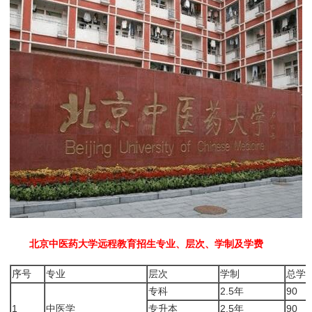
北京中医药大学远程教育招生专业、层次、学制及学费
序号
专业
层次
学制
总学
专科
2.5年
90
1
中医学
专升本
2.5年
90