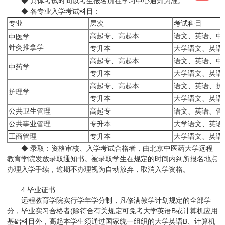
◆ 具体考试时间以考生报名所在学习中心通知为准。
◆ 各专业入学考试科目：
专业
层次
考试科目
高起专、高起本
语文、英语、中
中医学
针灸推拿学
专升本
大学语文、英语
高起专、高起本
语文、英语、中
中药学
专升本
大学语文、英语
高起专、高起本
语文、英语、护
护理学
专升本
大学语文、英语
公共卫生管理
高起专
语文、英语、管
公共事业管理
专升本
大学语文、英语
工商管理
专升本
大学语文、英语
◆ 录取：资格审核、入学考试合格者，由北京中医药大学远程
教育学院发放录取通知书。被录取学生在规定的时间内到所报名地点
办理入学手续，逾期不办理视为自动放弃，取消入学资格。
4.毕业证书
远程教育学院实行学年学分制，凡修满教学计划规定的全部学
分，毕业实习合格者(除符合有关规定可免考大学英语B或计算机应用
基础科目外，高起本学生须通过国家统一组织的大学英语B、计算机