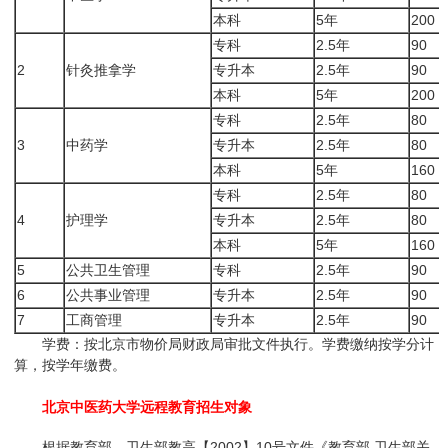
本科
5年
200
专科
2.5年
90
2
针灸推拿学
专升本
2.5年
90
本科
5年
200
专科
2.5年
80
3
中药学
专升本
2.5年
80
本科
5年
160
专科
2.5年
80
4
护理学
专升本
2.5年
80
本科
5年
160
5
公共卫生管理
专科
2.5年
90
6
公共事业管理
专升本
2.5年
90
7
工商管理
专升本
2.5年
90
学费：按北京市物价局财政局审批文件执行。学费缴纳按学分计
算，按学年缴费。
北京中医药大学远程教育招生对象
根据教育部、卫生部教高【2002】10号文件《教育部 卫生部关