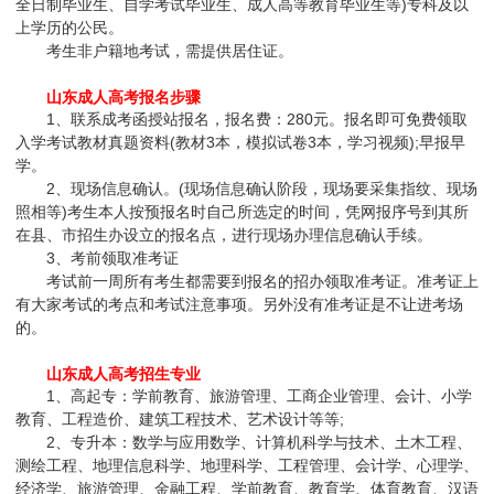
全日制毕业生、自学考试毕业生、成人高等教育毕业生等)专科及以
上学历的公民。
考生非户籍地考试，需提供居住证。
山东成人高考报名步骤
1、联系成考函授站报名，报名费：280元。报名即可免费领取
入学考试教材真题资料(教材3本，模拟试卷3本，学习视频);早报早
学。
2、现场信息确认。(现场信息确认阶段，现场要采集指纹、现场
照相等)考生本人按预报名时自己所选定的时间，凭网报序号到其所
在县、市招生办设立的报名点，进行现场办理信息确认手续。
3、考前领取准考证
考试前一周所有考生都需要到报名的招办领取准考证。准考证上
有大家考试的考点和考试注意事项。另外没有准考证是不让进考场
的。
山东成人高考招生专业
1、高起专：学前教育、旅游管理、工商企业管理、会计、小学
教育、工程造价、建筑工程技术、艺术设计等等;
2、专升本：数学与应用数学、计算机科学与技术、土木工程、
测绘工程、地理信息科学、地理科学、工程管理、会计学、心理学、
经济学、旅游管理、金融工程、学前教育、教育学、体育教育、汉语